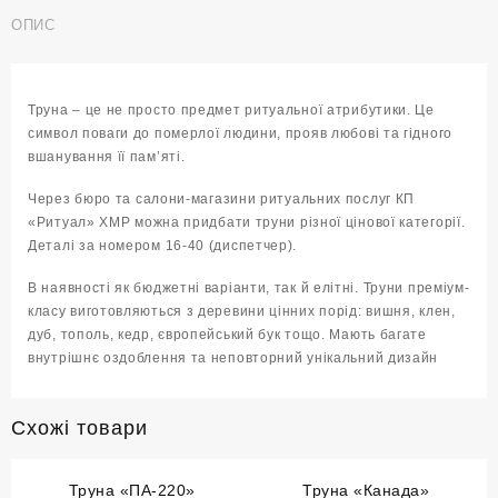
ОПИС
Труна – це не просто предмет ритуальної атрибутики. Це
символ поваги до померлої людини, прояв любові та гідного
вшанування її пам’яті.
Через
бюро та салони-магазини ритуальних послуг КП
«Ритуал» ХМР
можна придбати труни різної цінової категорії.
Деталі за номером 16-40 (диспетчер).
В наявності як бюджетні варіанти, так й елітні. Труни преміум-
класу виготовляються з деревини цінних порід: вишня, клен,
дуб, тополь, кедр, європейський бук тощо. Мають багате
внутрішнє оздоблення та неповторний унікальний дизайн
Схожі товари
Труна «ПА-220»
Труна «Канада»