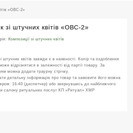
вітів «ОВС-2»
к зі штучних квітів «ОВС-2»
рія:
Композиції зі штучних квітів
зі штучних квітів завжди є в наявності. Колір та оздоблення
 може відрізнятися в залежності від партії товару. За
ям можна додати траурну стрічку.
ти детальну інформацію про товар та замовити його можна
ером: 16-40 (диспетчер) або звернувшись до
найближчого
чи салону ритуальних послуг КП «Ритуал» ХМ
Р