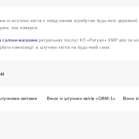
ини зі штучних квітів є невід’ємним атрибутом будь-якої церемоні
дини, яка померла.
а салони-магазини
ритуальних послуг КП «Ритуал» ХМР або за ном
бати композиції зі штучних квітів на будь-який смак
ри
штучними квітами
Вінок зі штучних квітів «ОВМ-1»
Вінок з