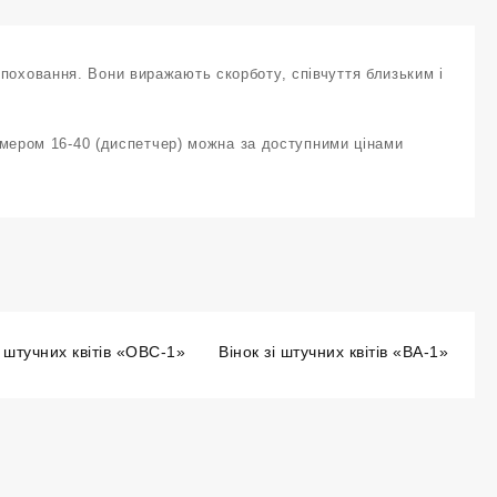
ї поховання. Вони виражають скорботу, співчуття близьким і
ером 16-40 (диспетчер) можна за доступними цінами
і штучних квітів «ОВС-1»
Вінок зі штучних квітів «ВА-1»