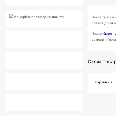
Вінки та корз
повагу до лю
Через
бюро т
замовити/прид
Схожі това
Корзини зі 