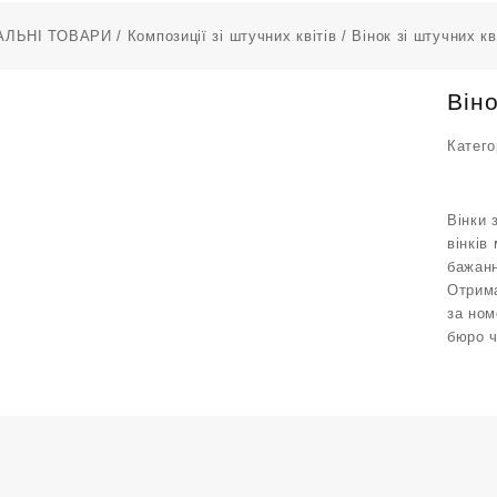
АЛЬНІ ТОВАРИ
/
Композиції зі штучних квітів
/ Вінок зі штучних к
Віно
Катего
Вінки 
вінків
бажанн
Отрима
за ном
бюро 