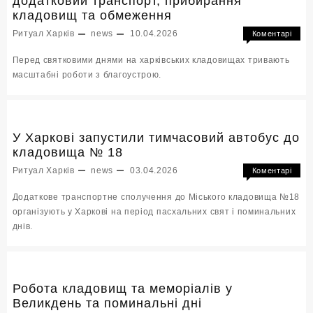
додатковий транспорт, прибирання
м
кладовищ та обмеження
смітт
Ритуал Харків
news
10.04.2026
Коментарі
до
Вимкнено
Перед святковими днями на харківських кладовищах тривають
Вели
масштабні роботи з благоустрою.
та
поми
дні
2026:
дода
У Харкові запустили тимчасовий автобус до
транс
кладовища № 18
приб
Ритуал Харків
news
03.04.2026
Коментарі
клад
до
Вимкнено
та
Додаткове транспортне сполучення до Міського кладовища №18
У
обме
організують у Харкові на період пасхальних свят і поминальних
Харко
днів.
запу
тимч
авто
до
клад
Робота кладовищ та меморіалів у
№
Великдень та поминальні дні
18