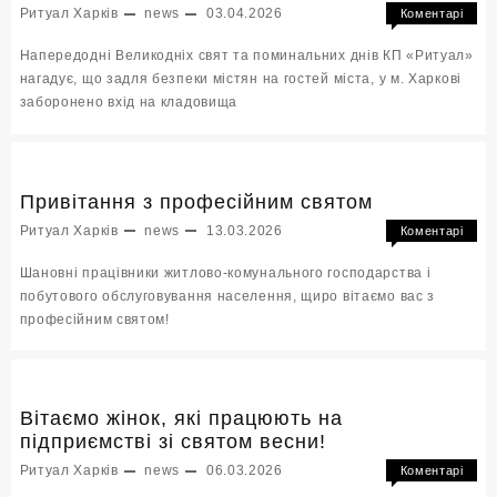
Ритуал Харків
news
03.04.2026
Коментарі
до
Вимкнено
Напередодні Великодніх свят та поминальних днів КП «Ритуал»
Робо
нагадує, що задля безпеки містян на гостей міста, у м. Харкові
клад
заборонено вхід на кладовища
та
мемор
у
Вели
та
Привітання з професійним святом
поми
Ритуал Харків
news
13.03.2026
Коментарі
дні
до
Вимкнено
Шановні працівники житлово-комунального господарства і
Приві
побутового обслуговування населення, щиро вітаємо вас з
з
професійним святом!
проф
свят
Вітаємо жінок, які працюють на
підприємстві зі святом весни!
Ритуал Харків
news
06.03.2026
Коментарі
до
Вимкнено