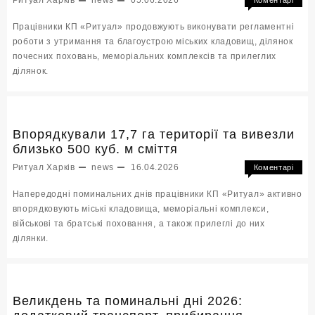
Ритуал Харків
news
05.06.2026
Коментарі
до
Вимкнено
Працівники КП «Ритуал» продовжують виконувати регламентні
Вико
роботи з утримання та благоустрою міських кладовищ, ділянок
робо
почесних поховань, меморіальних комплексів та прилеглих
з
приб
ділянок.
та
благ
терит
Впорядкували 17,7 га території та вивезли
близько 500 куб. м сміття
Ритуал Харків
news
16.04.2026
Коментарі
до
Вимкнено
Напередодні поминальних днів працівники КП «Ритуал» активно
Впор
впорядковують міські кладовища, меморіальні комплекси,
17,7
військові та братські поховання, а також прилеглі до них
га
терит
ділянки.
та
виве
близ
500
Великдень та поминальні дні 2026:
куб.