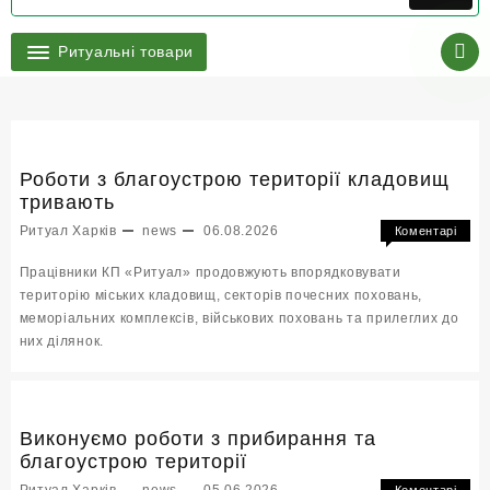
Ритуальні товари
Роботи з благоустрою території кладовищ
тривають
Ритуал Харків
news
06.08.2026
Коментарі
до
Вимкнено
Працівники КП «Ритуал» продовжують впорядковувати
Робо
територію міських кладовищ, секторів почесних поховань,
з
меморіальних комплексів, військових поховань та прилеглих до
благ
терит
них ділянок.
клад
трив
Виконуємо роботи з прибирання та
благоустрою території