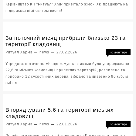
Керівництво КП “Ритуал” ХМР привітало жінок, які працюють на
Віта
підприємстві зі святом весни!
жінок
які
прац
на
підпр
За поточний місяц прибрали близько 23 га
зі
території кладовищ
свят
Ритуал Харків
news
27.02.2026
Коментарі
весни
до
Вимкнено
Упродовж поточного місяця комунальниками було упорядковано
За
22,6 га міських кладовищ і прилеглих територій, розпилено та
пото
прибрано 12 сухостійних дерева, зібрано та вивезено 96 куб. м
місяц
приб
сміття.
близ
23
га
терит
Впорядкували 5,6 га території міських
клад
кладовищ
Ритуал Харків
news
22.01.2026
Коментарі
до
Вимкнено
Працівники комунального підприємства «Ритуал» продовжують