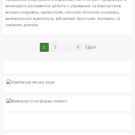
Впор
виконувати регламентні роботи з утримання та благоустрою
5,6
міських кладовищ, крематорію, секторів почесних поховань,
га
терит
меморіальних комплексів, військових братських поховань та
міськ
суміжних ділянок.
клад
Навігація
1
2
…
6
Далі
записів