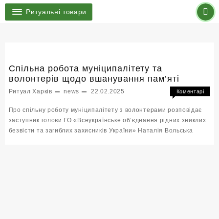
Ритуальні товари
Спільна робота муніципалітету та
волонтерів щодо вшанування пам’яті
Ритуал Харків
news
22.02.2025
Коментарі
до
Вимкнено
Про спільну роботу муніципалітету з волонтерами розповідає
Спіл
заступник голови ГО «Всеукраїнське обʼєднання рідних зниклих
робо
безвісти та загиблих захисників України» Наталія Вольська
муніц
та
волон
щодо
вшан
пам’я