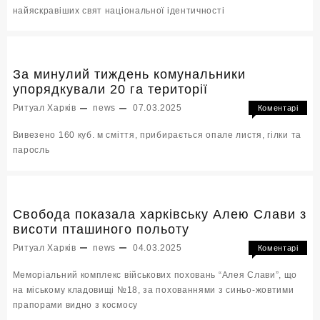
найяскравіших свят національної ідентичності
виши
на
знак
єднос
украї
За минулий тиждень комунальники
та
упорядкували 20 га території
подя
Ритуал Харків
news
07.03.2025
Коментарі
захи
до
Вимкнено
Вивезено 160 куб. м сміття, прибирається опале листя, гілки та
За
паросль
мину
тижд
кому
упор
20
Свобода показала харківську Алею Слави з
га
висоти пташиного польоту
терит
Ритуал Харків
news
04.03.2025
Коментарі
до
Вимкнено
Меморіальний комплекс військових поховань “Алея Слави”, що
Своб
на міському кладовищі №18, за похованнями з синьо-жовтими
пока
прапорами видно з космосу
харкі
Алею