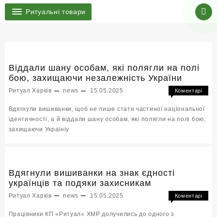
Ритуальні товари
Віддали шану особам, які полягли на полі
бою, захищаючи незалежність України
Ритуал Харків
news
15.05.2025
Коментарі
до
Вимкнено
Вдягнули вишиванки, щоб не лише стати частиної національної
Відда
ідентичності, а й віддали шану особам, які полягли на полі бою,
шану
захищаючи Україніу
особ
які
поля
на
полі
Вдягнули вишиванки на знак єдності
бою,
українців та подяки захисникам
захи
Ритуал Харків
news
15.05.2025
Коментарі
незал
до
Вимкнено
Украї
Працівники КП «Ритуал» ХМР долучились до одного з
Вдяг