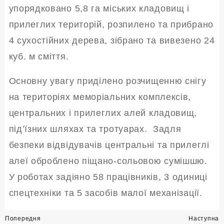
упорядковано 5,8 га міських кладовищ і
прилеглих територій, розпилено та прибрано
4 сухостійних дерева, зібрано та вивезено 24
куб. м сміття.
Основну увагу приділено розчищенню снігу
на територіях меморіальних комплексів,
центральних і прилеглих алей кладовищ,
під’їзних шляхах та тротуарах. Задля
безпеки відвідувачів центральні та прилеглі
алеї оброблено піщано-сольовою сумішшю.
У роботах задіяно 58 працівників, 3 одиниці
спецтехніки та 5 засобів малої механізації.
Навігація
Попередня
Наступна