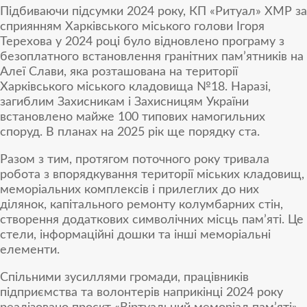
Підбиваючи підсумки 2024 року, КП «Ритуал» ХМР за
сприянням Харківського міського голови Ігоря
Терехова у 2024 році було відновлено програму з
безоплатного встановлення гранітних пам’ятників на
Алеї Слави, яка розташована на території
Харківського міського кладовища №18. Наразі,
загиблим Захисникам і Захисницям України
встановлено майже 100 типових намогильних
споруд. В планах на 2025 рік ще порядку ста.
Разом з тим, протягом поточного року тривала
робота з впорядкування території міських кладовищ,
меморіальних комплексів і прилеглих до них
ділянок, капітального ремонту колумбарних стін,
створення додаткових символічних місць пам’яті. Це
стели, інформаційні дошки та інші меморіальні
елементи.
Спільними зусиллями громади, працівників
підприємства та волонтерів наприкінці 2024 року