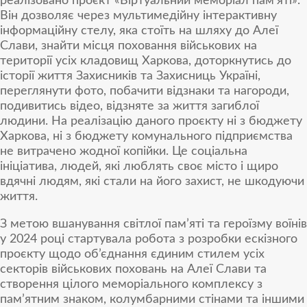
реалізовано проєкт «Віртуальний меморіал пам’яті».
Він дозволяє через мультимедійну інтерактивну
інформаційну стелу, яка стоїть на шляху до Алеї
Слави, знайти місця поховання військових на
території усіх кладовищ Харкова, доторкнутись до
історії життя Захисників та Захисниць Україні,
переглянути фото, побачити відзнаки та нагороди,
подивитись відео, відзняте за життя загиблої
людини. На реалізацію даного проєкту ні з бюджету
Харкова, ні з бюджету комунального підприємства
не витрачено жодної копійки. Це соціальна
ініціатива, людей, які люблять своє місто і щиро
вдячні людям, які стали на його захист, не шкодуючи
життя.
З метою вшанування світлої пам’яті та героїзму воїнів
у 2024 році стартувала робота з розробки ескізного
проєкту щодо об’єднання єдиним стилем усіх
секторів військових поховань на Алеї Слави та
створення цілого меморіального комплексу з
пам’ятним знаком, колумбарними стінами та іншими