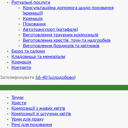
Ритуальні послуги
Консультаційна допомога щодо поховання
(кремації)
Кремація
Поховання
Автотранспорт (катафалк)
Виготовлення траурних композицій
Виготовлення хрестів, трун та надгробків
Виготовлення бордюрів та квітників
Бюро та салони
Кладовища та меморіали
Кремація
Контакти
Зателефонувати
16-40 (цілодобово)
Ритуальні товари
Труни
Хрести
Композиції з живих квітів
Композиції зі штучних квітів
Урни для праху
Речі для поховання