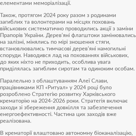
елементами меморіалізації.
Також, протягом 2024 року разом з родинами
загиблих та волонтерами на місцях поховань
військових систематично проводились акції з заміни
Прапорів України. Дерев’яні флагштоки замінювались
на залізні, мінялись по мірі зношення стяги,
встановлювались тимчасові дерев’яні намогильні
споруди. Наводився лад на похованнях військових,
до яких ніхто не приходить, особлива увага
приділялась загиблим сиротам та одиноким особам.
Паралельно з облаштуванням Алеї Слави,
працівниками КП «Ритуал» у 2024 році було
розроблено Стратегію розвитку Харківського
крематорію на 2024-2026 роки. Стратегія включає
заходи зі збереження довкілля та забезпечення
енергоефективності. Частина цих заходів вже
реалізована.
В крематорії влаштовано автономну біоканалізацію,