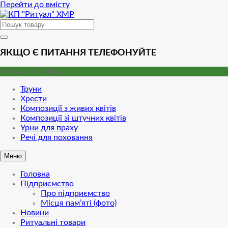
Перейти до вмісту
ЯКЩО Є ПИТАННЯ ТЕЛЕФОНУЙТЕ
Ритуальні товари
Труни
Хрести
Композиції з живих квітів
Композиції зі штучних квітів
Урни для праху
Речі для поховання
Меню
Головна
Підприємство
Про підприємство
Місця пам’яті (фото)
Новини
Ритуальні товари