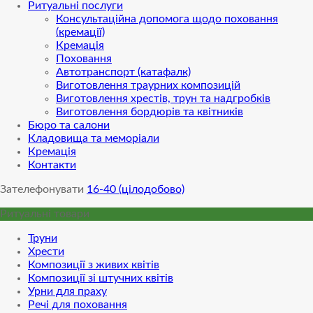
Ритуальні послуги
Консультаційна допомога щодо поховання
(кремації)
Кремація
Поховання
Автотранспорт (катафалк)
Виготовлення траурних композицій
Виготовлення хрестів, трун та надгробків
Виготовлення бордюрів та квітників
Бюро та салони
Кладовища та меморіали
Кремація
Контакти
Зателефонувати
16-40 (цілодобово)
Ритуальні товари
Труни
Хрести
Композиції з живих квітів
Композиції зі штучних квітів
Урни для праху
Речі для поховання