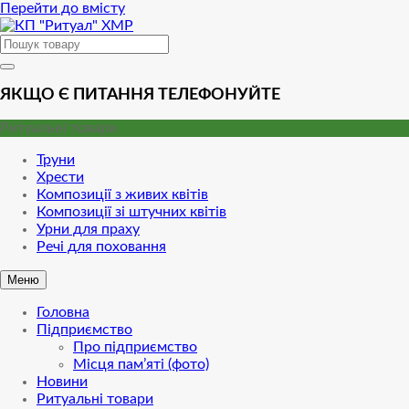
Перейти до вмісту
ЯКЩО Є ПИТАННЯ ТЕЛЕФОНУЙТЕ
Ритуальні товари
Труни
Хрести
Композиції з живих квітів
Композиції зі штучних квітів
Урни для праху
Речі для поховання
Меню
Головна
Підприємство
Про підприємство
Місця пам’яті (фото)
Новини
Ритуальні товари