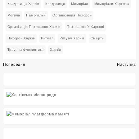
Кладовища Харків
Кладовище
Меморіал
Меморіали Харкова
Могила
Намогильні
Организация Похорон
Організація Поховання Харків
Поховання У Харкові
Похорон Харків
Ритуал
Ритуал Харків
Смерть
Траурна Флористика
Харків
Навігація
Попередня
Наступна
записів