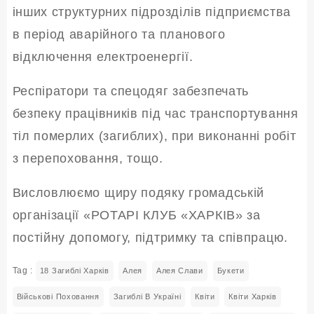
інших структурних підрозділів підприємства
в період аварійного та планового
відключення електроенергії.
Респіратори та спецодяг забезпечать
безпеку працівників під час транспортування
тіл померлих (загиблих), при виконанні робіт
з перепоховання, тощо.
Висловлюємо щиру подяку громадській
організації «РОТАРІ КЛУБ «ХАРКІВ» за
постійну допомогу, підтримку та співпрацю.
Tag :
18 Загиблі Харків
Алея
Алея Слави
Букети
Військові Поховання
Загиблі В Україні
Квіти
Квіти Харків