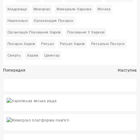
Кладовище
Меморіал
Меморіали Харкова
Могила
Намогильні
Организация Похорон
Організація Поховання Харків
Поховання У Харкові
Похорон Харків
Ритуал
Ритуал Харків
Ритуальні Послуги
Смерть
Харків
Цвинтар
Навігація
Попередня
Наступна
записів