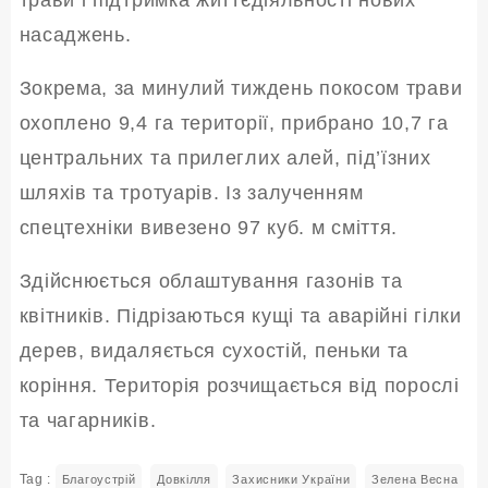
трави і підтримка життєдіяльності нових
насаджень.
Зокрема, за минулий тиждень покосом трави
охоплено 9,4 га території, прибрано 10,7 га
центральних та прилеглих алей, під’їзних
шляхів та тротуарів. Із залученням
спецтехніки вивезено 97 куб. м сміття.
Здійснюється облаштування газонів та
квітників. Підрізаються кущі та аварійні гілки
дерев, видаляється сухостій, пеньки та
коріння. Територія розчищається від порослі
та чагарників.
Tag :
Благоустрій
Довкілля
Захисники України
Зелена Весна